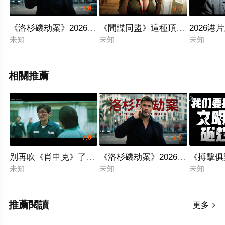
7.0
9.0
《洛杉磯劫案》2026最新炸裂猛片
《間諜同盟》這種頂級女特工千
2026
未知
未知
未知
相關推薦
7.0
7.0
别再吹《肖申克》了！這部韓國複仇爽片，黃政民在監獄裏當上
《洛杉磯劫案》2026最新炸裂猛
《搏擊俱
未知
未知
未知
推薦閱讀
更多
