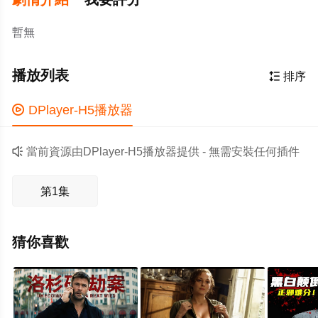
暫無
播放列表

排序

DPlayer-H5播放器

當前資源由DPlayer-H5播放器提供 - 無需安裝任何插件
第1集
猜你喜歡