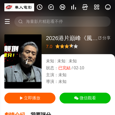









2026港片巔峰《風林火山》，梁家輝、古天樂大腕雲集，尺度爆表瘋狂刪減！
分享

7.0
很差
較差
還行
推薦
力薦
未知
未知
未知
狀态：
已完結
/
02-10
主演：
未知
導演：
未知
立即播放

微信觀看

劇情介紹
我要評分