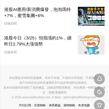
港股AI應用/新消費爆發，泡泡瑪特
+7%，蜜雪集團+6%
頭條新聞
港股今日（3/25）恒指漲約1%，續
昨日2.79%大漲強勢
頭條新聞
本站隻提供WEB頁面服務，本站不存儲、不制作任何視頻，不承擔任何

由于内容的合法性及健康性所引起的争議和法律責任。
若本站收錄内容侵犯了您的權益，請附說明聯系郵箱，本站将第一時間處理。地

址：英國 曼徹斯特
© 2026 www.myfilmshop.com E-Mail：admin@myfilmshop.com

RSS訂閱
百度蜘蛛
神馬爬蟲
搜狗蜘蛛
奇虎地圖