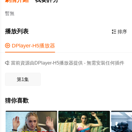
暫無
播放列表

排序

DPlayer-H5播放器

當前資源由DPlayer-H5播放器提供 - 無需安裝任何插件
第1集
猜你喜歡