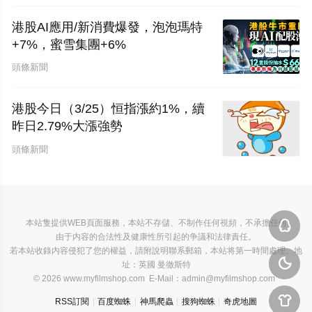
港股AI應用/新消費爆發，泡泡瑪特
+7%，蜜雪集團+6%
頭條新聞
港股今日（3/25）恒指漲約1%，續
昨日2.79%大漲強勢
頭條新聞
本站隻提供WEB頁面服務，本站不存儲、不制作任何視頻，不承擔任何

由于内容的合法性及健康性所引起的争議和法律責任。
若本站收錄内容侵犯了您的權益，請附說明聯系郵箱，本站将第一時間處理。地

址：英國 曼徹斯特
© 2026 www.myfilmshop.com E-Mail：admin@myfilmshop.com

RSS訂閱
百度蜘蛛
神馬爬蟲
搜狗蜘蛛
奇虎地圖