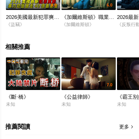
8.0
6.0
2026美國最新犯罪爽劇！暴力劫匪搶走40億養老金！
《加爾維斯頓》職業殺手被确診
2026
《盜竊》
《加爾維斯頓》
《反叛行
相關推薦
已完結
7.0
《斷·橋》
《公益律師》
《霸王别
未知
未知
未知
推薦閱讀
更多
