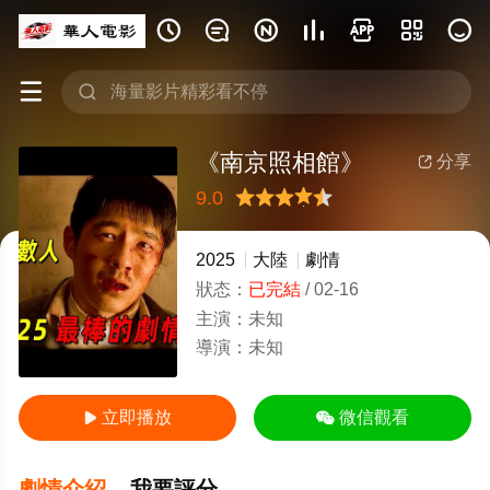









《南京照相館》
分享

9.0
很差
較差
還行
推薦
力薦
2025
大陸
劇情
狀态：
已完結
/
02-16
主演：
未知
導演：
未知
立即播放

微信觀看

劇情介紹
我要評分