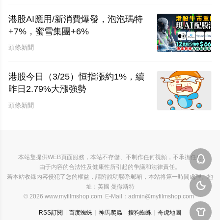
港股AI應用/新消費爆發，泡泡瑪特
+7%，蜜雪集團+6%
頭條新聞
港股今日（3/25）恒指漲約1%，續
昨日2.79%大漲強勢
頭條新聞
本站隻提供WEB頁面服務，本站不存儲、不制作任何視頻，不承擔任何

由于内容的合法性及健康性所引起的争議和法律責任。
若本站收錄内容侵犯了您的權益，請附說明聯系郵箱，本站将第一時間處理。地

址：英國 曼徹斯特
© 2026 www.myfilmshop.com E-Mail：admin@myfilmshop.com

RSS訂閱
百度蜘蛛
神馬爬蟲
搜狗蜘蛛
奇虎地圖