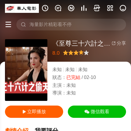









《至尊三十六計之偷天換日》劉德華×梁家輝×鍾麗緹｜為兄弟甘願入獄？千術高手豪賭人生，揭開三億陰謀，最後逆轉乾坤！ ！ | 國產經典老電影 HD 國語彩色長片
分享

8.0
很差
較差
還行
推薦
力薦
未知
未知
未知
狀态：
已完結
/
02-10
主演：
未知
導演：
未知
立即播放

微信觀看

劇情介紹
我要評分