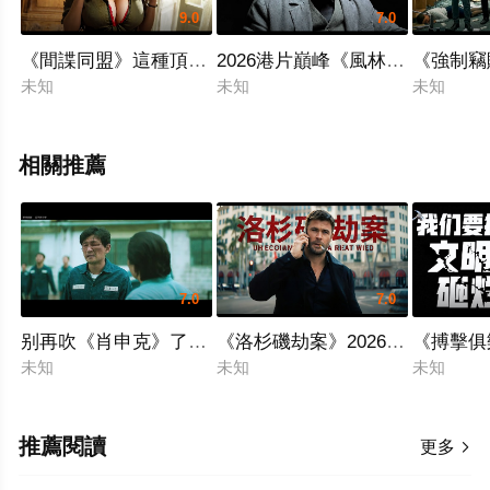
9.0
7.0
《間諜同盟》這種頂級女特工千萬不能惹，爲了身份不暴
2026港片巔峰《風林火山》，
《強制竊
未知
未知
未知
相關推薦
7.0
7.0
别再吹《肖申克》了！這部韓國複仇爽片，黃政民在監獄裏當上
《洛杉磯劫案》2026最新炸裂猛
《搏擊俱
未知
未知
未知
推薦閱讀
更多
